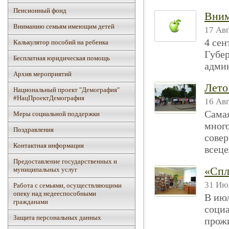
Пенсионный фонд
Вним
Вниманию семьям имеющим детей
17 Авг
4 сен
Калькулятор пособий на ребенка
Губер
Бесплатная юридическая помощь
админ
Архив мероприятий
Лето
Национальный проект "Демография"
#НацПроектДемография
16 Авг
Самая
Mеры социальной поддержки
много
Поздравления
сове
Контактная информация
всеце
Предоставление государственных и
«Спл
муниципальных услуг
31 Июл
Работа с семьями, осуществляющими
опеку над недееспособными
В июл
гражданами
соци
Защита персональных данных
прож