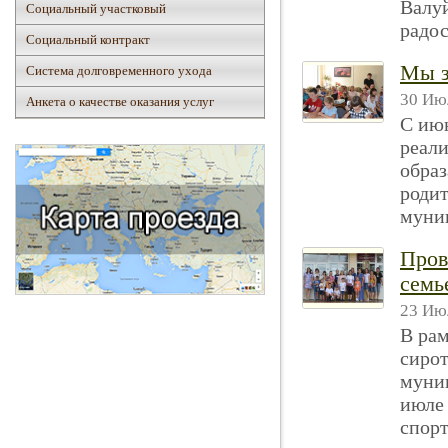
Валуй
Социальный участковый
радос
Социальный контракт
Мы з
Система долговременного ухода
30 Июл
Анкета о качестве оказания услуг
С июн
реали
образ
роди
муниц
Пров
семь
23 Июл
В рам
сиро
муниц
июле 
спорт