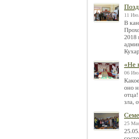
Позд
11 Июл
В кан
Прохо
2018 
адми
Кухар
«Не 
06 Июл
Какое
оно н
отца!
зла, 
Семе
25 Мая
25.05
состо