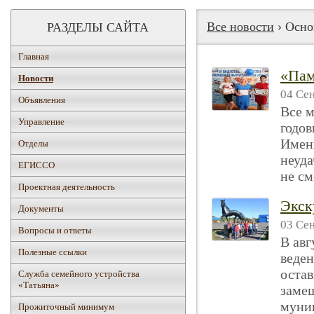
Все новости
› Осно
РАЗДЕЛЫ САЙТА
Главная
«Пам
Новости
04 Сен
Объявления
Все м
Управление
годов
Имен
Отделы
неуда
ЕГИССО
не см
Проектная деятельность
Экск
Документы
03 Сен
Вопросы и ответы
В авг
Полезные ссылки
веден
остав
Служба семейного устройства
«Татьяна»
заме
муниц
Прожиточный минимум