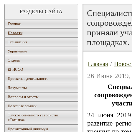
Специалист
РАЗДЕЛЫ САЙТА
сопровожден
Главная
приняли уч
Новости
площадках.
Объявления
Управление
Отделы
Главная
/
Новос
ЕГИССО
26 Июня 2019,
Проектная деятельность
Специал
Документы
сопровожден
Вопросы и ответы
участ
Полезные ссылки
24 июня 2019 
Служба семейного устройства
«Татьяна»
развитие реги
Прожиточный минимум
тренинг по те