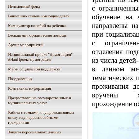
Пенсионный фонд
с ограниченн
обучение на 
Вниманию семьям имеющим детей
направлены на
Калькулятор пособий на ребенка
при социализац
Бесплатная юридическая помощь
с ограничен
Архив мероприятий
отделения под
Национальный проект "Демография"
из числа детей
#НацПроектДемография
в данном ме
Mеры социальной поддержки
тематических 
Поздравления
проживания д
Контактная информация
вручены с
Предоставление государственных и
прохождение о
муниципальных услуг
Работа с семьями, осуществляющими
опеку над недееспособными
гражданами
Защита персональных данных