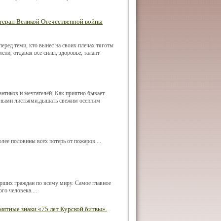
ветеран Великой Отечественной войны
еред теми, кто вынес на своих плечах тяготы
ени, отдавая все силы, здоровье, талант
антиков и мечтателей. Как приятно бывает
етными листьями,дышать свежим осенним
лее половины всех потерь от пожаров....
рших граждан по всему миру. Самое главное
го человека....
мятные знаки «75 лет Курской битвы».