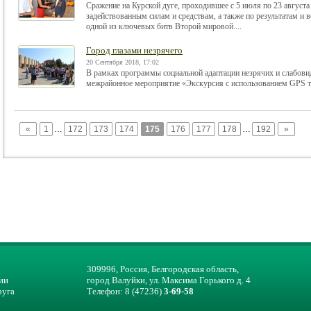
Сражение на Курской дуге, проходившее с 5 июля по 23 августа
задействованным силам и средствам, а также по результатам и
одной из ключевых битв Второй мировой....
Город глазами незрячего
20 Сентября 2018, 17:02
В рамках программы социальной адаптации незрячих и слабови
межрайонное мероприятие «Экскурсия с использованием GPS т
«
1
…
172
173
174
175
176
177
178
…
192
»
309996, Россия, Белгородская область,
ии
город Валуйки, ул. Максима Горького д. 4
руга
Телефон: 8 (47236)
3-69-58