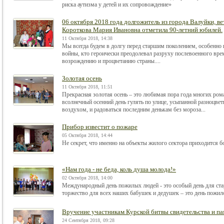
риска аутизма у детей и их сопровождение»
06 октября 2018 года долгожитель из города Валуйки, 
Короткова Мария Ивановна отметила 90-летний юбилей.
11 Октября 2018, 14:38
Мы всегда будем в долгу перед старшим поколением, особенно п
войны, кто героически преодолевал разруху послевоенного врем
возрождению и процветанию страны....
Золотая осень
11 Октября 2018, 11:51
Прекрасная золотая осень – это любимая пора года многих ром
всолнечный осенний день гулять по улице, усыпанной разноцв
воздухом, и радоваться последним денькам без мороза...
Прибор известит о пожаре
05 Октября 2018, 14:44
Не секрет, что именно на объекты жилого сектора приходится бо
«Нам года - не беда, коль душа молода!»
02 Октября 2018, 14:00
Международный день пожилых людей - это особый день для ста
торжество для всех наших бабушек и дедушек – это день пожило
Вручение участникам Курской битвы свидетельства и па
24 Сентября 2018, 09:28