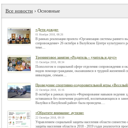
Все новости
› Основные
«Дети дождя»
01 Ноября 2018, 08:26
В рамках реализации проекта «Организация системы раннего вы
сопровождение» 26 октября в Валуйском Центре культурного ра
теме....
Тренинговое занятие «Родитель – учитель и друг»
15 Октября 2018, 08:34
Психологом в социальной сфере отделения сопровождения и ок
видов помощи гражданам, оказавшимся в трудной жизненной си
инвалидам, семьям....
Проведение спортивно-оздоровительной игры «Веселый
22 Октября 2018, 16:16
В октябре в рамках проекта «Формирование навыков ведения зд
оставшихся без попечения родителей, воспитывающихся в зам
Валуйки и Валуйский район» была проведена.....
«Обратите внимание: аутизм»
22 Октября 2018, 09:19
Управлением социальной защиты населения области совместно 
защиты населения области в 2018 - 2019 годах реализуется про