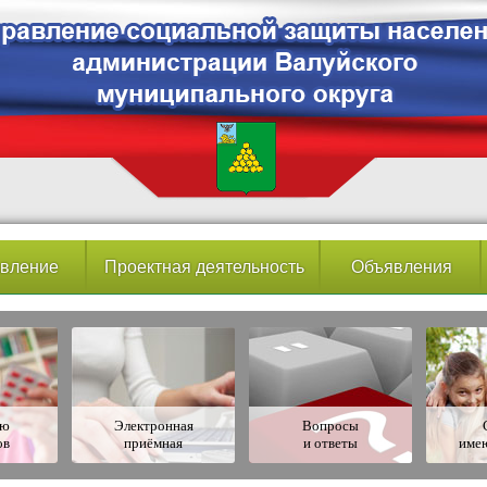
вление
Проектная деятельность
Объявления
ию
Электронная
Вопросы
ов
приёмная
и ответы
име