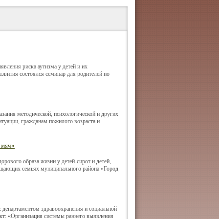
явления риска аутизма у детей и их
звития состоялся семинар для родителей по
азания методической, психологической и других
туации, гражданам пожилого возраста и
 мяч»
орового образа жизни у детей-сирот и детей,
ещающих семьях муниципального района «Город
с департаментом здравоохранения и социальной
ект: «Организация системы раннего выявления