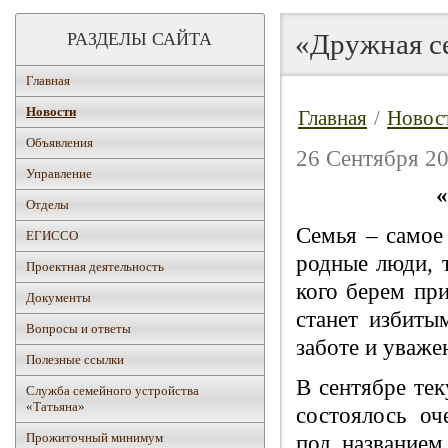
«Дружная се
РАЗДЕЛЫ САЙТА
Главная
Новости
Главная
/
Новос
Объявления
26 Сентября 20
Управление
«
Отделы
Семья – самое 
ЕГИССО
родные люди, т
Проектная деятельность
кого берем при
Документы
станет избиты
Вопросы и ответы
заботе и уваже
Полезные ссылки
В сентябре те
Служба семейного устройства
«Татьяна»
состоялось оч
Прожиточный минимум
под названием