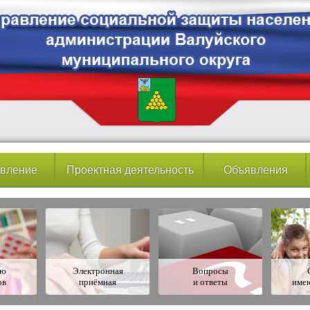
вление
Проектная деятельность
Объявления
ию
Электронная
Вопросы
ов
приёмная
и ответы
име