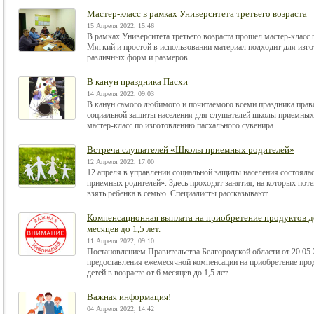
Мастер-класс в рамках Университета третьего возраста
15 Апреля 2022, 15:46
В рамках Университета третьего возраста прошел мастер-класс 
Мягкий и простой в использовании материал подходит для изг
различных форм и размеров...
В канун праздника Пасхи
14 Апреля 2022, 09:03
В канун самого любимого и почитаемого всеми праздника пра
социальной защиты населения для слушателей школы приемных
мастер-класс по изготовлению пасхального сувенира...
Встреча слушателей «Школы приемных родителей»
12 Апреля 2022, 17:00
12 апреля в управлении социальной защиты населения состояла
приемных родителей». Здесь проходят занятия, на которых пот
взять ребенка в семью. Специалисты рассказывают...
Компенсационная выплата на приобретение продуктов дет
месяцев до 1,5 лет.
11 Апреля 2022, 09:10
Постановлением Правительства Белгородской области от 20.05.
предоставления ежемесячной компенсации на приобретение пр
детей в возрасте от 6 месяцев до 1,5 лет...
Важная информация!
04 Апреля 2022, 14:42