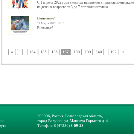
С 1 апреля 2022 года вносятся изменения в правила комплексн
на детей в возрасте от 3 до 7 лет включительно...
Внимание!
21 Марта 2022, 10:15
Внимание!
«
1
…
134
135
136
137
138
139
140
…
192
»
309996, Россия, Белгородская область,
ии
город Валуйки, ул. Максима Горького д. 4
руга
Телефон: 8 (47236)
3-69-58