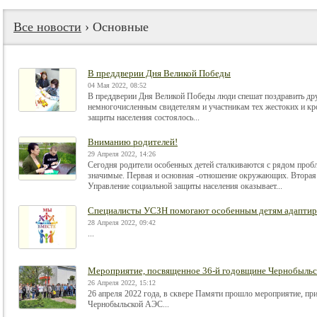
Все новости
› Основные
В преддверии Дня Великой Победы
04 Мая 2022, 08:52
В преддверии Дня Великой Победы люди спешат поздравить дру
немногочисленным свидетелям и участникам тех жестоких и кр
защиты населения состоялось...
Вниманию родителей!
29 Апреля 2022, 14:26
Сегодня родители особенных детей сталкиваются с рядом пробл
значимые. Первая и основная -отношение окружающих. Вторая п
Управление социальной защиты населения оказывает...
Специалисты УСЗН помогают особенным детям адаптиро
28 Апреля 2022, 09:42
...
Мероприятие, посвященное 36-й годовщине Чернобыльс
26 Апреля 2022, 15:12
26 апреля 2022 года, в сквере Памяти прошло мероприятие, пр
Чернобыльской АЭС...