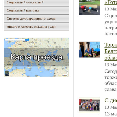
«Гот
Социальный участковый
13 Мая
Социальный контракт
С це
Система долговременного ухода
укреп
Анкета о качестве оказания услуг
патри
насел
Торж
Белг
обла
13 Мая
Сегод
торж
облас
слава»
С дн
13 Мая
13 ма