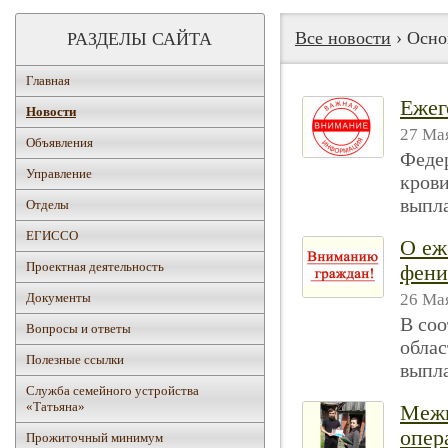
Все новости
› Осно
РАЗДЕЛЫ САЙТА
Главная
Ежег
Новости
27 Мая
Объявления
Федер
Управление
крови
выпла
Отделы
ЕГИССО
О еж
Проектная деятельность
фени
26 Мая
Документы
В соо
Вопросы и ответы
облас
Полезные ссылки
выпла
Служба семейного устройства
«Татьяна»
Межв
опер
Прожиточный минимум