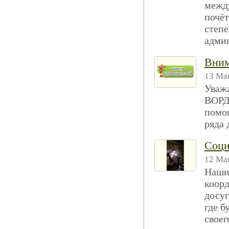
межд
почёт
степе
админ
Вним
13 Мая
Уваж
ВОРДИ
помо
ряда 
Соци
12 Мая
Наши 
коор
досуг
где б
своег