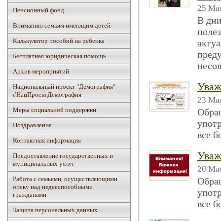
25 Мая
Пенсионный фонд
В дни
Вниманию семьям имеющим детей
полез
Калькулятор пособий на ребенка
акту
пред
Бесплатная юридическая помощь
несов
Архив мероприятий
Уваж
Национальный проект "Демография"
#НацПроектДемография
23 Мая
Mеры социальной поддержки
Обращ
употр
Поздравления
все б
Контактная информация
Уваж
Предоставление государственных и
муниципальных услуг
20 Мая
Работа с семьями, осуществляющими
Обращ
опеку над недееспособными
употр
гражданами
все б
Защита персональных данных