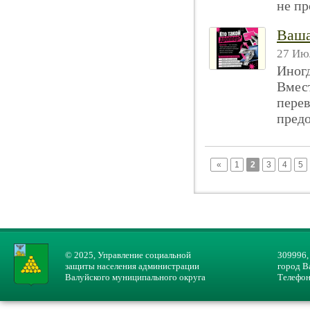
не пр
Ваша
27 Июл
Иног
Вмест
перев
предо
«
1
2
3
4
5
© 2025, Управление социальной
309996,
защиты населения администрации
город В
Валуйского муниципального округа
Телефон