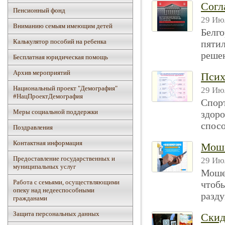
Согл
Пенсионный фонд
29 Июл
Вниманию семьям имеющим детей
Белго
Калькулятор пособий на ребенка
пятил
решен
Бесплатная юридическая помощь
Архив мероприятий
Псих
Национальный проект "Демография"
29 Июл
#НацПроектДемография
Спорт
Mеры социальной поддержки
здоро
спосо
Поздравления
Контактная информация
Мош
Предоставление государственных и
29 Июл
муниципальных услуг
Моше
Работа с семьями, осуществляющими
чтобы
опеку над недееспособными
разду
гражданами
Защита персональных данных
Скид