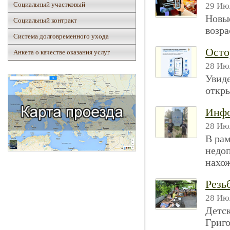
Социальный участковый
29 Июл
Новые
Социальный контракт
возра
Система долговременного ухода
Осто
Анкета о качестве оказания услуг
28 Июл
Увид
откры
Инфо
28 Июл
В рам
недоп
нахож
Резь
28 Июл
Детс
Григо