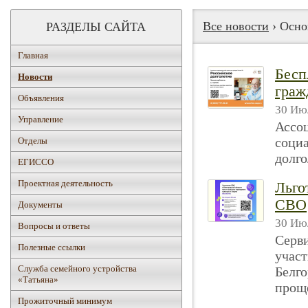
Все новости
› Осно
РАЗДЕЛЫ САЙТА
Главная
Бесп
Новости
граж
Объявления
30 Июл
Управление
Ассо
соци
Отделы
долго
ЕГИССО
Проектная деятельность
Льго
СВО
Документы
30 Июл
Вопросы и ответы
Серви
Полезные ссылки
участ
Служба семейного устройства
Белго
«Татьяна»
проще
Прожиточный минимум