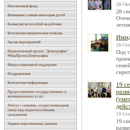
28 Окт
Пенсионный фонд
28 се
Вниманию семьям имеющим детей
Отеч
летн
Калькулятор пособий на ребенка
Бесплатная юридическая помощь
Имид
Архив мероприятий
26 Сен
Национальный проект "Демография"
Под т
#НацПроектДемография
прое
семей
Mеры социальной поддержки
сирот
Поздравления
Контактная информация
19 с
разв
Предоставление государственных и
муниципальных услуг
(уме
дейс
Работа с семьями, осуществляющими
опеку над недееспособными
19 Сен
гражданами
19 се
Защита персональных данных
разви