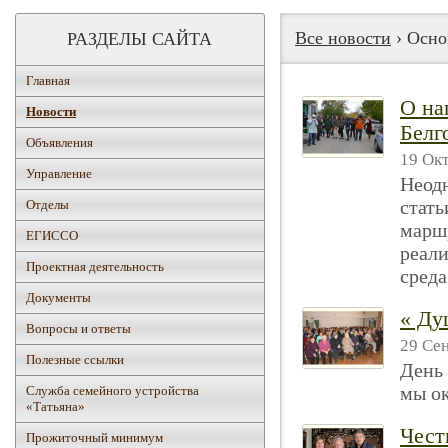
Все новости
› Осно
РАЗДЕЛЫ САЙТА
Главная
О на
Новости
Белг
Объявления
19 Окт
Управление
Неодн
стать
Отделы
маршр
ЕГИССО
реал
Проектная деятельность
среда
Документы
« Ду
Вопросы и ответы
29 Сен
Полезные ссылки
День 
мы о
Служба семейного устройства
«Татьяна»
Чест
Прожиточный минимум