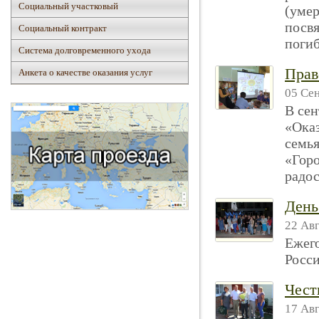
Социальный участковый
(уме
посв
Социальный контракт
поги
Система долговременного ухода
Прав
Анкета о качестве оказания услуг
05 Сен
В сен
«Ока
семь
«Горо
радос
День
22 Авг
Ежего
Росс
Чест
17 Авг