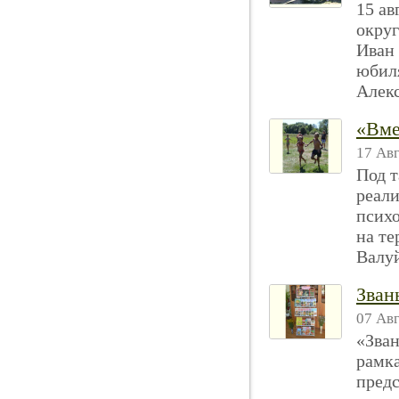
15 ав
округ
Иван
юбил
Алекс
«Вме
17 Авг
Под т
реали
псих
на те
Валуй
Зван
07 Авг
«Зван
рамк
предс