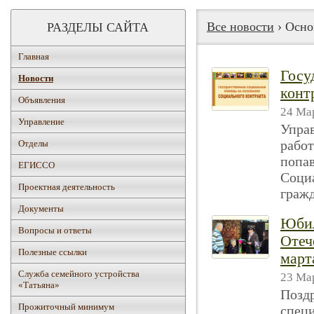
Все новости
› Осно
РАЗДЕЛЫ САЙТА
Главная
Госу
Новости
конт
Объявления
24 Мар
Управление
Упра
работ
Отделы
попав
ЕГИССО
Соци
Проектная деятельность
гражд
Документы
Юбил
Вопросы и ответы
Отеч
Полезные ссылки
март
Служба семейного устройства
23 Мар
«Татьяна»
Поздр
Прожиточный минимум
спец