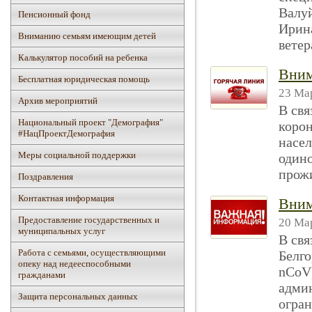
Валуй
Пенсионный фонд
Ирина
Вниманию семьям имеющим детей
ветер
Калькулятор пособий на ребенка
Вним
Бесплатная юридическая помощь
23 Мар
Архив мероприятий
В свя
Национальный проект "Демография"
коро
#НацПроектДемография
насел
Mеры социальной поддержки
одино
прожи
Поздравления
Контактная информация
Вним
Предоставление государственных и
20 Мар
муниципальных услуг
В свя
Работа с семьями, осуществляющими
Белго
опеку над недееспособными
nCoV
гражданами
админ
Защита персональных данных
огран