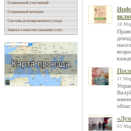
Социальный участковый
Инфо
Социальный контракт
вклю
Система долговременного ухода
18 Мар
Анкета о качестве оказания услуг
Право
дохо
насел
возра
каждо
Посо
11 Мар
Упра
Валуй
имеющ
облас
«Луч
05 Мар