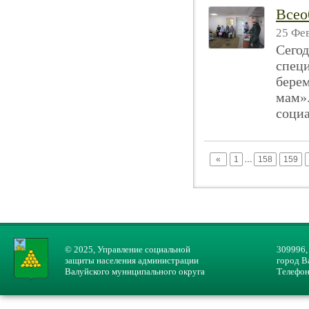
Всео
25 Фев
Сегод
специ
бере
мам»
социа
«
1
…
158
159
© 2025, Управление социальной
309996,
защиты населения администрации
город В
Валуйского муниципального округа
Телефон