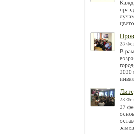
Кажды
праз
луча
цветов
Пров
28 Фев
В рам
возра
город
2020 
инвал
Лите
28 Фев
27 фе
основ
остав
замещ