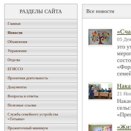
Все новости
РАЗДЕЛЫ САЙТА
Главная
«Сча
Новости
05 Дек
Объявления
это у
Управление
меро
состо
Отделы
«Фор
ЕГИССО
семе
Проектная деятельность
Нака
Документы
21 Ноя
Вопросы и ответы
Накан
Полезные ссылки
сельс
«Пре
Служба семейного устройства
«Татьяна»
«Жиз
Прожиточный минимум