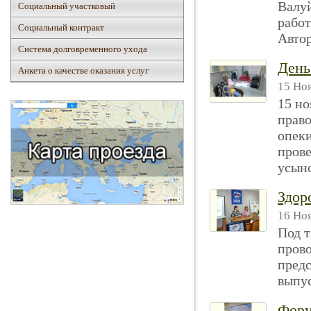
Валуй
Социальный участковый
работ
Социальный контракт
Авто
Система долговременного ухода
День
Анкета о качестве оказания услуг
15 Ноя
15 но
прав
опек
пров
усыно
Здор
16 Ноя
Под т
пров
предс
выпус
Фору