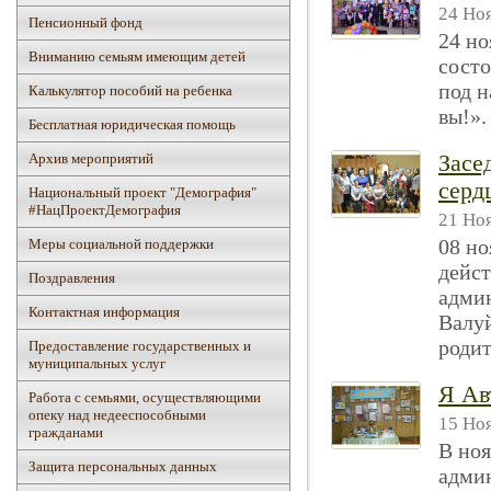
24 Ноя
Пенсионный фонд
24 но
Вниманию семьям имеющим детей
сост
под н
Калькулятор пособий на ребенка
вы!».
Бесплатная юридическая помощь
Архив мероприятий
Засе
серд
Национальный проект "Демография"
#НацПроектДемография
21 Ноя
08 но
Mеры социальной поддержки
дейс
Поздравления
адми
Контактная информация
Валуй
роди
Предоставление государственных и
муниципальных услуг
Я Ав
Работа с семьями, осуществляющими
опеку над недееспособными
15 Ноя
гражданами
В ноя
Защита персональных данных
адми