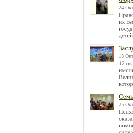
24 Окт
Право
их с
госуд
детей
Засл
13 Окт
12 ок
имени
Велик
котор
Семь
25 Окт
Психо
оказа
помо
ситуа