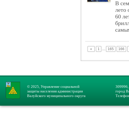
В сем
лето 
60 ле
брилл
самым
«
1
…
165
166
© 2025, Управление социальной
309996,
защиты населения администрации
город В
Валуйского муниципального округа
Телефон