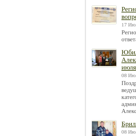
Реги
вопр
17 Июл
Регио
ответа
Юбил
Алек
июля
08 Июл
Поздр
ведущ
катег
админ
Алекс
Брил
08 Июл