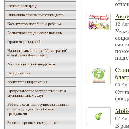
отнош
Пенсионный фонд
Вниманию семьям имеющим детей
Акци
12 Авг
Калькулятор пособий на ребенка
Уважа
Бесплатная юридическая помощь
социа
Архив мероприятий
ежего
помо
Национальный проект "Демография"
#НацПроектДемография
подго
Mеры социальной поддержки
Стип
Поздравления
благ
Контактная информация
09 Авг
Предоставление государственных и
Стипе
муниципальных услуг
фонд
Работа с семьями, осуществляющими
опеку над недееспособными
Моби
гражданами
07 Авг
Защита персональных данных
В рам