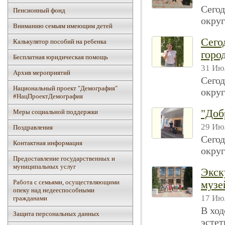
Сегод
Пенсионный фонд
округ
Вниманию семьям имеющим детей
Сего
Калькулятор пособий на ребенка
горо
Бесплатная юридическая помощь
31 Июл
Архив мероприятий
Сегод
Национальный проект "Демография"
округ
#НацПроектДемография
"Доб
Mеры социальной поддержки
29 Июл
Поздравления
Сегод
Контактная информация
округ
Предоставление государственных и
муниципальных услуг
Экск
Работа с семьями, осуществляющими
музе
опеку над недееспособными
17 Июл
гражданами
В ход
Защита персональных данных
эстет