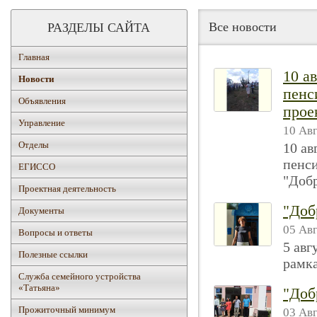
Все новости
РАЗДЕЛЫ САЙТА
Главная
10 а
Новости
пенс
Объявления
прое
Управление
10 Авг
Отделы
10 ав
пенси
ЕГИССО
"Доб
Проектная деятельность
"Доб
Документы
05 Авг
Вопросы и ответы
5 авг
Полезные ссылки
рамка
Служба семейного устройства
«Татьяна»
"Доб
Прожиточный минимум
03 Авг