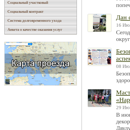
Социальный участковый
попеч
Социальный контракт
Дан 
Система долговременного ухода
16 Июл
Анкета о качестве оказания услуг
Сегод
округ
Безо
аспе
08 Июл
Безоп
здоро
Маст
«Нар
29 Ию
В июн
декор
Двулу