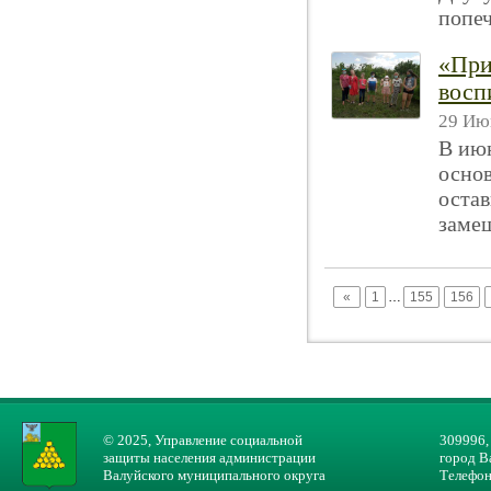
попеч
«При
восп
29 Ию
В июн
основ
остав
замещ
«
1
…
155
156
© 2025, Управление социальной
309996,
защиты населения администрации
город В
Валуйского муниципального округа
Телефон