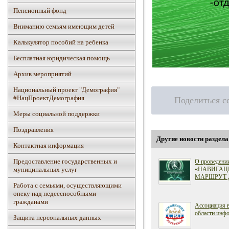
Пенсионный фонд
Вниманию семьям имеющим детей
Калькулятор пособий на ребенка
Бесплатная юридическая помощь
Архив мероприятий
Национальный проект "Демография"
#НацПроектДемография
Поделиться с
Mеры социальной поддержки
Поздравления
Другие новости раздела
Контактная информация
Предоставление государственных и
О проведени
«НАВИГАЦ
муниципальных услуг
МАРШРУТ 
Работа с семьями, осуществляющими
опеку над недееспособными
гражданами
Ассоциация 
области инфо
Защита персональных данных