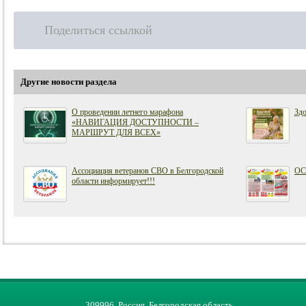
Поделиться ссылкой
Другие новости раздела
О проведении летнего марафона
Зд
«НАВИГАЦИЯ ДОСТУПНОСТИ –
МАРШРУТ ДЛЯ ВСЕХ»
Ассоциация ветеранов СВО в Белгородской
ОС
области информирует!!!
309996, Россия, Белгородская область,