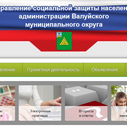
вление
Проектная деятельность
Объявления
ию
Электронная
Вопросы
ов
приёмная
и ответы
име