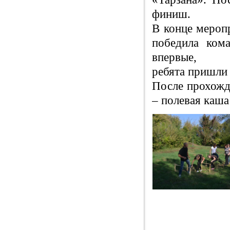
финиш.
В конце меропр
победила ком
впервые, и 
ребята пришли 
После прохожд
– полевая каша