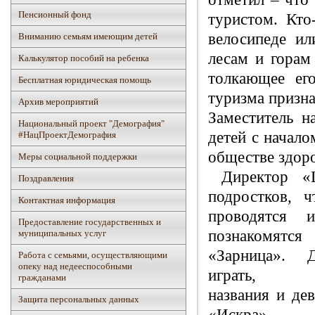
Пенсионный фонд
туристом. Кто
велосипеде ил
Вниманию семьям имеющим детей
лесам и горам
Калькулятор пособий на ребенка
толкающее ег
Бесплатная юридическая помощь
туризма призна
Архив мероприятий
Заместитель н
Национальный проект "Демография"
детей с начало
#НацПроектДемография
обществе здор
Mеры социальной поддержки
Директор «Ц
Поздравления
подростков, 
Контактная информация
проводятся 
Предоставление государственных и
познакомятся
муниципальных услуг
«Зарница». 
Работа с семьями, осуществляющими
опеку над недееспособными
играть, их 
гражданами
названия 
Защита персональных данных
«Искра».