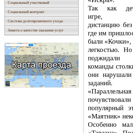
Социальный участковый
Так как де
Социальный контракт
игре, им
Система долговременного ухода
дистанцию бе
Анкета о качестве оказания услуг
где им пришл
были «Кочк
легкостью. Но
поджидали 
команды столк
они нарушали
заданий.
«Параллельная
почувствовали
популярный э
«Маятник» неко
Особенно мал
«Тарзана». По