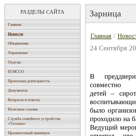
Зарница
РАЗДЕЛЫ САЙТА
Главная
Новости
Главная
/
Новос
Объявления
24 Сентября 20
Управление
Отделы
ЕГИССО
В преддвери
Проектная деятельность
совместно с 
Документы
детей – сирот
Вопросы и ответы
воспитывающих
было организо
Полезные ссылки
проходило на б
Служба семейного устройства
«Татьяна»
Ведущий мероп
Прожиточный минимум
отметил – что 