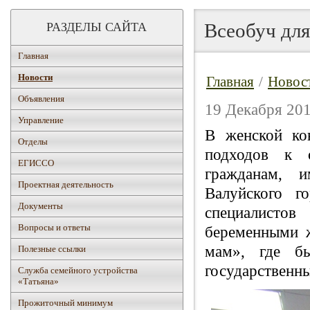
Всеобуч дл
РАЗДЕЛЫ САЙТА
Главная
Новости
Главная
/
Новос
Объявления
19 Декабря 201
Управление
В женской ко
Отделы
подходов к о
ЕГИССО
гражданам, 
Проектная деятельность
Валуйского го
Документы
специалисто
Вопросы и ответы
беременными 
мам», где б
Полезные ссылки
государственн
Служба семейного устройства
«Татьяна»
Прожиточный минимум