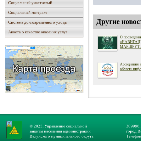
Социальный участковый
Социальный контракт
Другие новос
Система долговременного ухода
Анкета о качестве оказания услуг
О проведени
«НАВИГАЦ
МАРШРУТ 
Ассоциация 
области инфо
© 2025, Управление социальной
309996,
защиты населения администрации
город В
Валуйского муниципального округа
Телефон