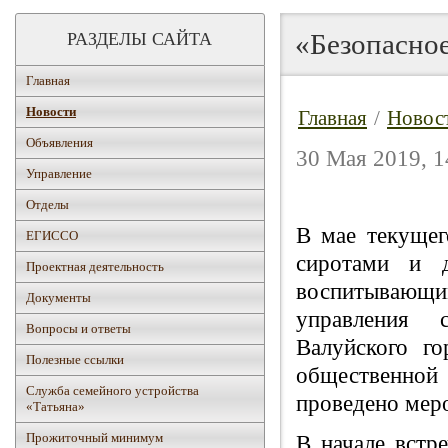
«Безопасное
РАЗДЕЛЫ САЙТА
Главная
Новости
Главная
/
Новос
Объявления
30 Мая 2019, 1
Управление
Отделы
В мае текущег
ЕГИССО
сиротами и д
Проектная деятельность
воспитывающ
Документы
управления 
Вопросы и ответы
Валуйского г
Полезные ссылки
общественной
Служба семейного устройства
проведено мер
«Татьяна»
Прожиточный минимум
В начале встр