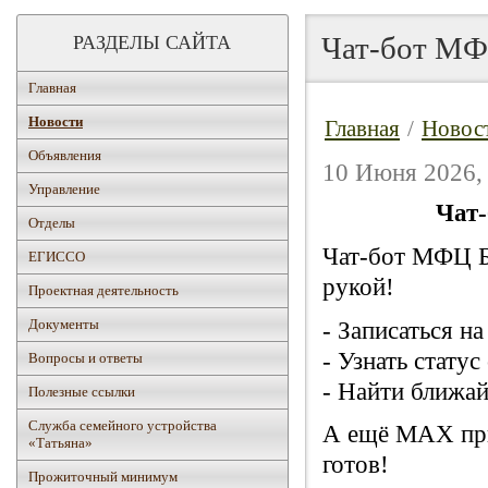
Чат-бот МФ
РАЗДЕЛЫ САЙТА
Главная
Новости
Главная
/
Новос
Объявления
10 Июня 2026,
Управление
Чат
Отделы
Чат-бот МФЦ Б
ЕГИССО
рукой!
Проектная деятельность
Документы
- Записаться н
- Узнать стату
Вопросы и ответы
- Найти ближа
Полезные ссылки
Служба семейного устройства
А ещё MAX при
«Татьяна»
готов!
Прожиточный минимум