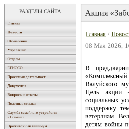
Акция «Заб
РАЗДЕЛЫ САЙТА
Главная
Новости
Главная
/
Новос
Объявления
08 Мая 2026, 1
Управление
Отделы
В преддвери
ЕГИССО
«Комплексны
Проектная деятельность
Валуйского му
Документы
Цель акции 
Вопросы и ответы
социальных ус
Полезные ссылки
поддержку те
Служба семейного устройства
ветеранам Ве
«Татьяна»
детям войны п
Прожиточный минимум