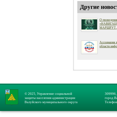
Другие новос
О проведени
«НАВИГАЦ
МАРШРУТ 
Ассоциация 
области инфо
© 2025, Управление социальной
309996,
защиты населения администрации
город В
Валуйского муниципального округа
Телефон