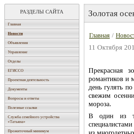
Золотая осе
РАЗДЕЛЫ САЙТА
Главная
Новости
Главная
/
Новос
Объявления
11 Октября 201
Управление
Отделы
Прекрасная з
ЕГИССО
романтиков и м
Проектная деятельность
день гулять п
Документы
свежим осенни
Вопросы и ответы
мороза.
Полезные ссылки
В один из т
Служба семейного устройства
«Татьяна»
специалистами 
Прожиточный минимум
из многодетны