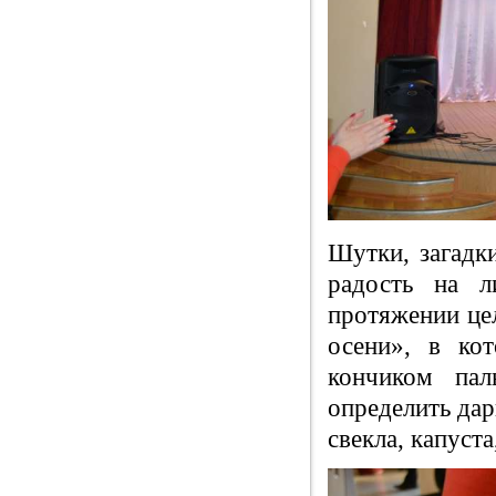
Шутки, загадк
радость на л
протяжении це
осени», в кот
кончиком па
определить дар
свекла, капуста