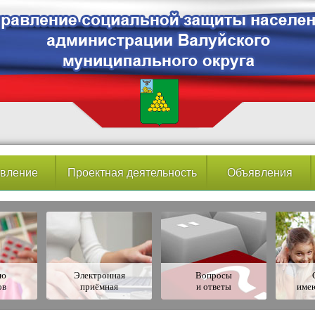
вление
Проектная деятельность
Объявления
ию
Электронная
Вопросы
ов
приёмная
и ответы
име